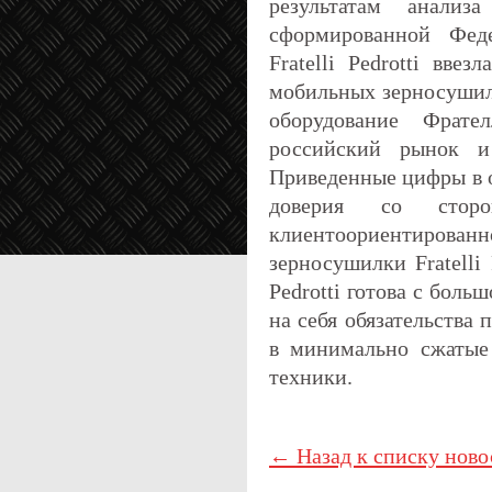
результатам анализ
сформированной Фед
Fratelli Pedrotti вв
мобильных зерносушило
оборудование Фрат
российский рынок и 
Приведенные цифры в о
доверия со стор
клиентоориентирова
зерносушилки Fratelli 
Pedrotti готова с бол
на себя обязательства
в минимально сжатые
техники.
← Назад к списку ново