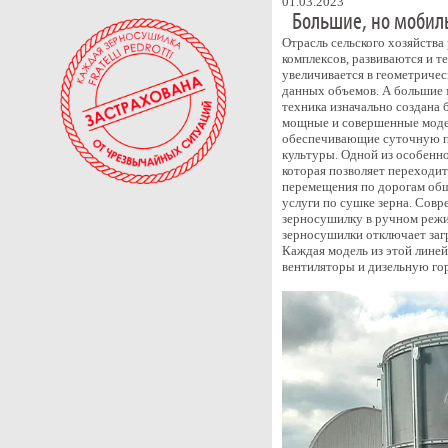
01.03.2023
Большие, но мобильн
Отрасль сельского хозяйства
комплексов, развиваются и т
увеличивается в геометриче
данных объемов. А большие 
техника изначально создана 
мощные и совершенные модели
обеспечивающие суточную пр
культуры. Одной из особенно
которая позволяет переходит
перемещения по дорогам общ
услуги по сушке зерна. Совр
зерносушилку в ручном режи
зерносушилки отключает заг
Каждая модель из этой линей
вентиляторы и дизельную го