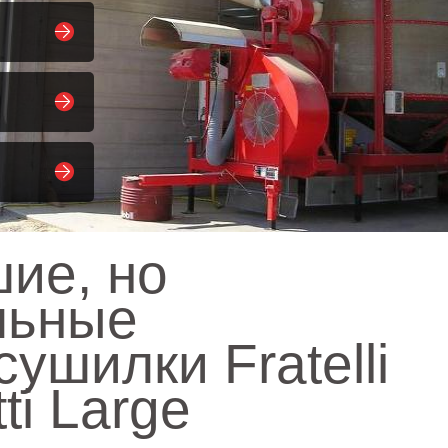
ие, но
льные
ушилки Fratelli
ti Large