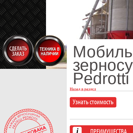
Мобиль
зерносу
Pedrott
Назад в раздел
Узнать стоимость
i
ПРЕИМУЩЕСТВА