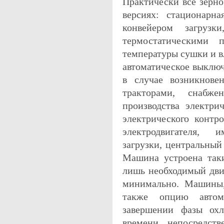
Практически все зерн
версиях: стационар
конвейером загруз
термостатическими 
температуры сушки и в
автоматическое выключ
в случае возникнове
тракторами, снабж
производства электри
электрического контр
электродвигателя, 
загрузки, центральный
Машина устроена так
лишь необходимый дви
минимально. Машины,
также опцию автом
завершении фазы ох
времени непосредств