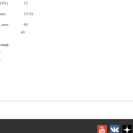
 14%)
15
мин.
15/10
, мин.
60
40
утки)
3
5
4