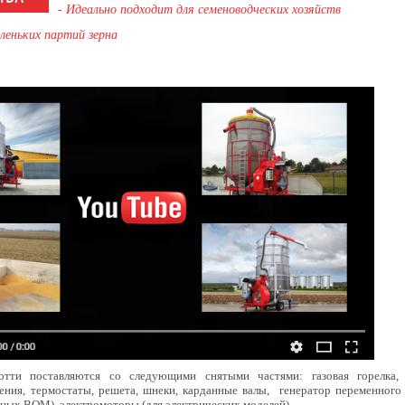
- Идеально подходит для семеноводческих хозяйств
леньких партий зерна
тти поставляются со следующими снятыми частями: газовая горелка,
ения, термостаты, решета, шнеки, карданные валы, генератор переменного
нных ВОМ), электромоторы (для электрических моделей)