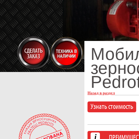
Моби
зернос
Pedrot
Назад в раздел
Узнать стоимость
i
ПРЕИМУЩЕС