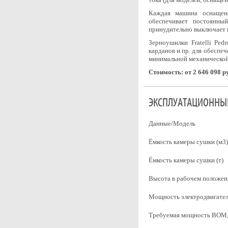
Каждая машина оснащена
обеспечивает постоянны
принудительно выключает г
Зерноушилки Fratelli Ped
карданов и пр. для обеспеч
минимальной механической
Стоимость: от 2 646 098 р
ЭКСПЛУАТАЦИОННЫЕ
Данные/Модель
Ёмкость камеры сушки (м3)
Ёмкость камеры сушки (т)
Высота в рабочем положен
Мощность электродвигател
Требуемая мощность ВОМ, 