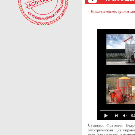
- Возможность сушки ма
Сушилки Фрателли Педро
электрический щит управл
тока (для моделей, оснаще