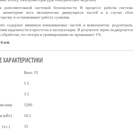
 дополнительной системой безопасности. В процессе работы система
й мониторинг всех механически движущихся частей и в случае сбоя
орелку и останавливает работу сушилки.
rotti содержат минимум изнашиваемых частей и компонентов: редукторов,
ения надежности и простоты в эксплуатации. В результате зерно подвергается
 обработке, его потери и травмирование не превышают 1%.
ублей.
 ХАРАКТЕРИСТИКИ
Basic 35
5.5
3.5
ии (мм)
3280
я (кВт)
18,5
(л.с.)
35