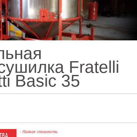
льная
ушилка Fratelli
ti Basic 35
- Низкая стоимость
ТВА